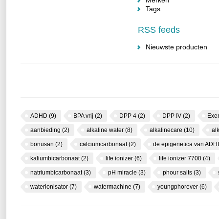
Merken
Tags
RSS feeds
Nieuwste producten
ADHD
(9)
BPA vrij
(2)
DPP 4
(2)
DPP IV
(2)
Exe
aanbieding
(2)
alkaline water
(8)
alkalinecare
(10)
al
bonusan
(2)
calciumcarbonaat
(2)
de epigenetica van AD
kaliumbicarbonaat
(2)
life ionizer
(6)
life ionizer 7700
(4)
natriumbicarbonaat
(3)
pH miracle
(3)
phour salts
(3)
waterionisator
(7)
watermachine
(7)
youngphorever
(6)