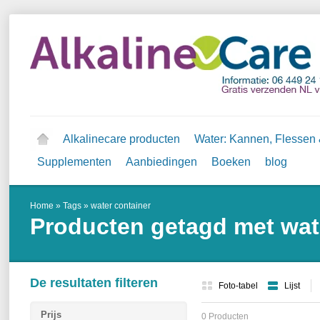
Alkalinecare producten
Water: Kannen, Flessen &
Supplementen
Aanbiedingen
Boeken
blog
Home
»
Tags
»
water container
Producten getagd met wat
De resultaten filteren
Foto-tabel
Lijst
Prijs
0 Producten