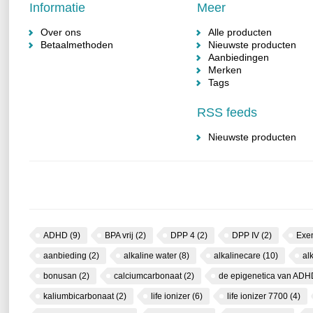
Informatie
Meer
Over ons
Alle producten
Betaalmethoden
Nieuwste producten
Aanbiedingen
Merken
Tags
RSS feeds
Nieuwste producten
ADHD
(9)
BPA vrij
(2)
DPP 4
(2)
DPP IV
(2)
Exe
aanbieding
(2)
alkaline water
(8)
alkalinecare
(10)
al
bonusan
(2)
calciumcarbonaat
(2)
de epigenetica van AD
kaliumbicarbonaat
(2)
life ionizer
(6)
life ionizer 7700
(4)