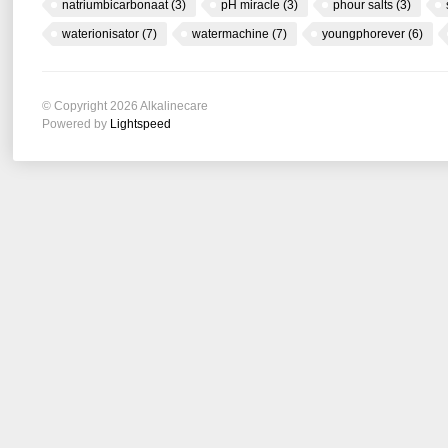
natriumbicarbonaat
(3)
pH miracle
(3)
phour salts
(3)
waterionisator
(7)
watermachine
(7)
youngphorever
(6)
© Copyright 2026 Alkalinecare
Powered by
Lightspeed