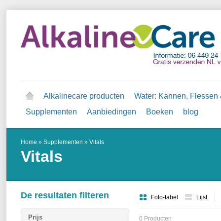
Alkalinecare producten
Water: Kannen, Flessen &
Supplementen
Aanbiedingen
Boeken
blog
Home
»
Supplementen
»
Vitals
Vitals
De resultaten filteren
Foto-tabel
Lijst
Prijs
0 Producten