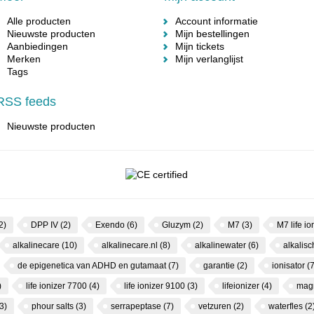
Alle producten
Account informatie
Nieuwste producten
Mijn bestellingen
Aanbiedingen
Mijn tickets
Merken
Mijn verlanglijst
Tags
RSS feeds
Nieuwste producten
2)
DPP IV
(2)
Exendo
(6)
Gluzym
(2)
M7
(3)
M7 life io
alkalinecare
(10)
alkalinecare.nl
(8)
alkalinewater
(6)
alkalis
de epigenetica van ADHD en gutamaat
(7)
garantie
(2)
ionisator
(7
)
life ionizer 7700
(4)
life ionizer 9100
(3)
lifeionizer
(4)
mag
3)
phour salts
(3)
serrapeptase
(7)
vetzuren
(2)
waterfles
(2