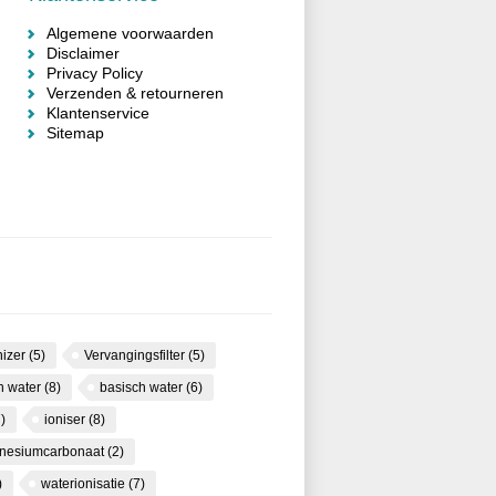
Algemene voorwaarden
Disclaimer
Privacy Policy
Verzenden & retourneren
Klantenservice
Sitemap
nizer
(5)
Vervangingsfilter
(5)
ch water
(8)
basisch water
(6)
)
ioniser
(8)
nesiumcarbonaat
(2)
)
waterionisatie
(7)