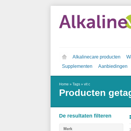
Alkalinecare producten
Wa
Supplementen
Aanbiedingen
Home
»
Tags
»
vit c
Producten getag
De resultaten filteren
Merk
1