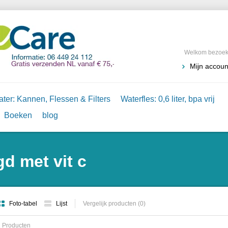
Welkom bezoeke
Mijn accoun
ter: Kannen, Flessen & Filters
Waterfles: 0,6 liter, bpa vrij
Boeken
blog
d met vit c
Foto-tabel
Lijst
Vergelijk producten (0)
 Producten