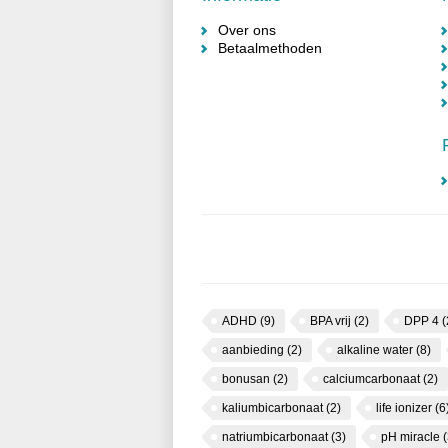
Over ons
Betaalmethoden
ADHD
(9)
BPA vrij
(2)
DPP 4
(
aanbieding
(2)
alkaline water
(8)
bonusan
(2)
calciumcarbonaat
(2)
kaliumbicarbonaat
(2)
life ionizer
(6
natriumbicarbonaat
(3)
pH miracle
(