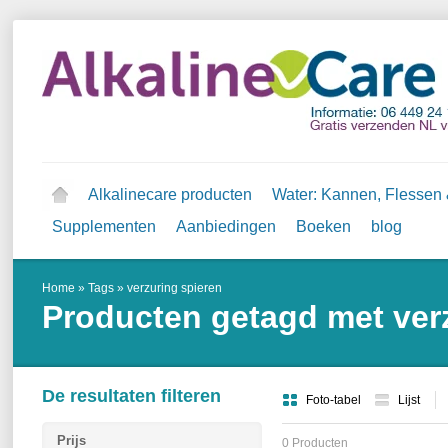
Alkalinecare producten
Water: Kannen, Flessen &
Supplementen
Aanbiedingen
Boeken
blog
Home
»
Tags
»
verzuring spieren
Producten getagd met ver
De resultaten filteren
Foto-tabel
Lijst
Prijs
0 Producten