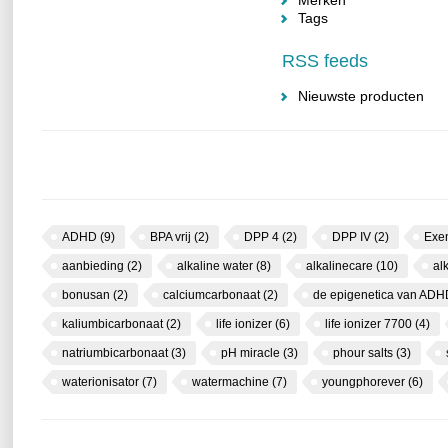
Merken
Tags
RSS feeds
Nieuwste producten
ADHD
(9)
BPA vrij
(2)
DPP 4
(2)
DPP IV
(2)
Exe
aanbieding
(2)
alkaline water
(8)
alkalinecare
(10)
al
bonusan
(2)
calciumcarbonaat
(2)
de epigenetica van AD
kaliumbicarbonaat
(2)
life ionizer
(6)
life ionizer 7700
(4)
natriumbicarbonaat
(3)
pH miracle
(3)
phour salts
(3)
waterionisator
(7)
watermachine
(7)
youngphorever
(6)