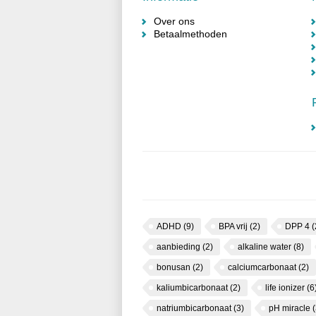
Over ons
Betaalmethoden
ADHD
(9)
BPA vrij
(2)
DPP 4
(
aanbieding
(2)
alkaline water
(8)
bonusan
(2)
calciumcarbonaat
(2)
kaliumbicarbonaat
(2)
life ionizer
(6
natriumbicarbonaat
(3)
pH miracle
(