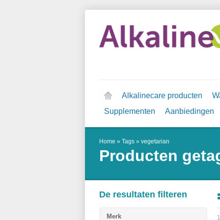
Alkalinecare producten
Wa
Supplementen
Aanbiedingen
Home
»
Tags
»
vegetarian
Producten geta
De resultaten filteren
Merk
1