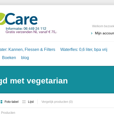
Welkom bezoeke
Mijn accoun
ter: Kannen, Flessen & Filters
Waterfles: 0,6 liter, bpa vrij
Boeken
blog
gd met vegetarian
Foto-tabel
Lijst
Vergelijk producten (0)
 Producten