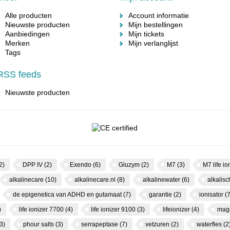
Alle producten
Account informatie
Nieuwste producten
Mijn bestellingen
Aanbiedingen
Mijn tickets
Merken
Mijn verlanglijst
Tags
RSS feeds
Nieuwste producten
2)
DPP IV
(2)
Exendo
(6)
Gluzym
(2)
M7
(3)
M7 life io
alkalinecare
(10)
alkalinecare.nl
(8)
alkalinewater
(6)
alkalis
de epigenetica van ADHD en gutamaat
(7)
garantie
(2)
ionisator
(7
)
life ionizer 7700
(4)
life ionizer 9100
(3)
lifeionizer
(4)
mag
3)
phour salts
(3)
serrapeptase
(7)
vetzuren
(2)
waterfles
(2