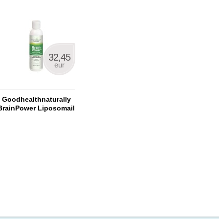
32,45
eur
Goodhealthnaturally
BrainPower Liposomail
Curcumin+ NEW