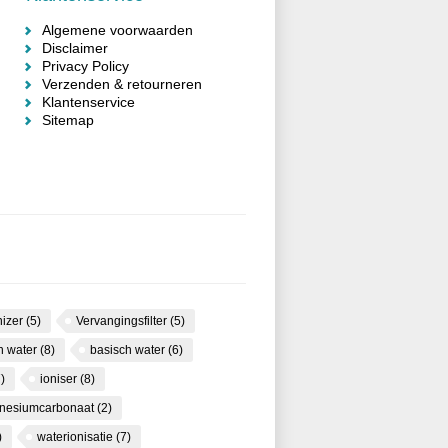
Algemene voorwaarden
Disclaimer
Privacy Policy
Verzenden & retourneren
Klantenservice
Sitemap
nizer
(5)
Vervangingsfilter
(5)
ch water
(8)
basisch water
(6)
)
ioniser
(8)
nesiumcarbonaat
(2)
)
waterionisatie
(7)