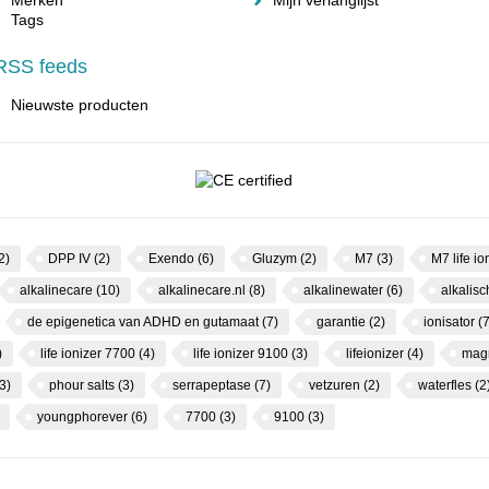
Merken
Mijn verlanglijst
Tags
RSS feeds
Nieuwste producten
2)
DPP IV
(2)
Exendo
(6)
Gluzym
(2)
M7
(3)
M7 life io
alkalinecare
(10)
alkalinecare.nl
(8)
alkalinewater
(6)
alkalis
de epigenetica van ADHD en gutamaat
(7)
garantie
(2)
ionisator
(7
)
life ionizer 7700
(4)
life ionizer 9100
(3)
lifeionizer
(4)
mag
3)
phour salts
(3)
serrapeptase
(7)
vetzuren
(2)
waterfles
(2
youngphorever
(6)
7700
(3)
9100
(3)