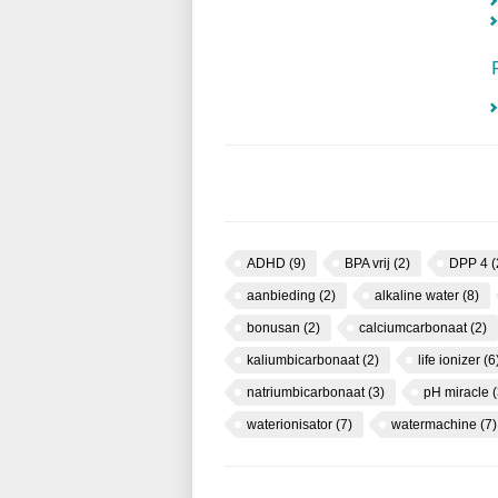
ADHD
(9)
BPA vrij
(2)
DPP 4
(
aanbieding
(2)
alkaline water
(8)
bonusan
(2)
calciumcarbonaat
(2)
kaliumbicarbonaat
(2)
life ionizer
(6
natriumbicarbonaat
(3)
pH miracle
(
waterionisator
(7)
watermachine
(7)