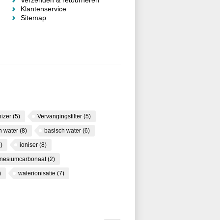
Verzenden & retourneren
Klantenservice
Sitemap
nizer
(5)
Vervangingsfilter
(5)
ch water
(8)
basisch water
(6)
)
ioniser
(8)
nesiumcarbonaat
(2)
)
waterionisatie
(7)