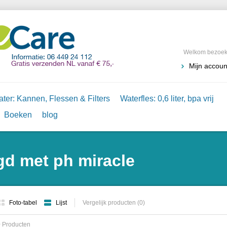
Welkom bezoeke
Mijn accoun
ter: Kannen, Flessen & Filters
Waterfles: 0,6 liter, bpa vrij
Boeken
blog
gd met ph miracle
Foto-tabel
Lijst
Vergelijk producten (0)
 Producten