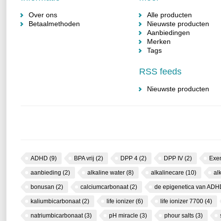
Over ons
Alle producten
Betaalmethoden
Nieuwste producten
Aanbiedingen
Merken
Tags
RSS feeds
Nieuwste producten
ADHD
(9)
BPA vrij
(2)
DPP 4
(2)
DPP IV
(2)
Exe
aanbieding
(2)
alkaline water
(8)
alkalinecare
(10)
al
bonusan
(2)
calciumcarbonaat
(2)
de epigenetica van AD
kaliumbicarbonaat
(2)
life ionizer
(6)
life ionizer 7700
(4)
natriumbicarbonaat
(3)
pH miracle
(3)
phour salts
(3)