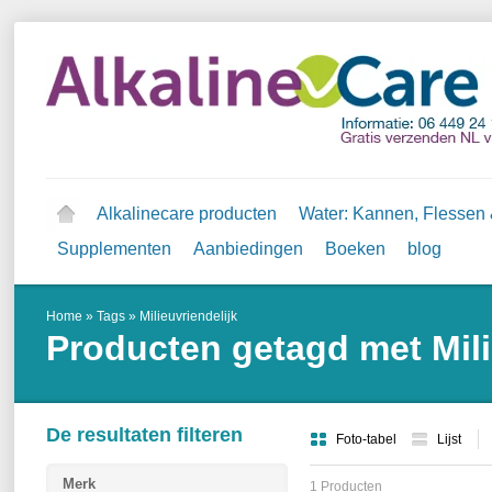
Alkalinecare producten
Water: Kannen, Flessen &
Supplementen
Aanbiedingen
Boeken
blog
Home
»
Tags
»
Milieuvriendelijk
Producten getagd met Mili
De resultaten filteren
Foto-tabel
Lijst
Merk
1 Producten