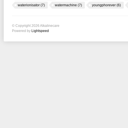
waterionisator
(7)
watermachine
(7)
youngphorever
(6)
© Copyright 2026 Alkalinecare
Powered by
Lightspeed