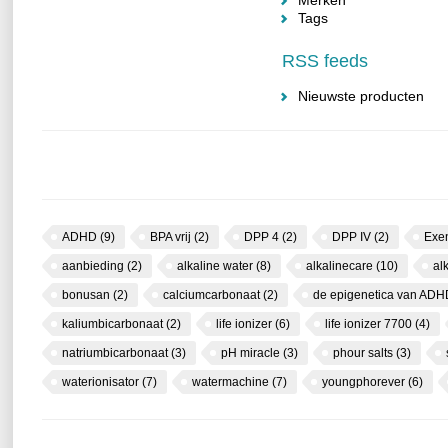
Merken
Tags
RSS feeds
Nieuwste producten
ADHD
(9)
BPA vrij
(2)
DPP 4
(2)
DPP IV
(2)
Exe
aanbieding
(2)
alkaline water
(8)
alkalinecare
(10)
al
bonusan
(2)
calciumcarbonaat
(2)
de epigenetica van AD
kaliumbicarbonaat
(2)
life ionizer
(6)
life ionizer 7700
(4)
natriumbicarbonaat
(3)
pH miracle
(3)
phour salts
(3)
waterionisator
(7)
watermachine
(7)
youngphorever
(6)