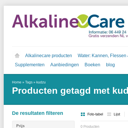
Alkalinecare producten
Water: Kannen, Flessen &
Supplementen
Aanbiedingen
Boeken
blog
Home
»
Tags
»
kudzu
Producten getagd met ku
De resultaten filteren
Foto-tabel
Lijst
Prijs
0 Producten