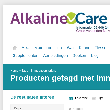
Alkalinecare producten
Water: Kannen, Flessen &
Supplementen
Aanbiedingen
Boeken
blog
Home
»
Tags
»
immuunversterking
Producten getagd met im
De resultaten filteren
Foto-tabel
Lijst
Prijs
0 Producten