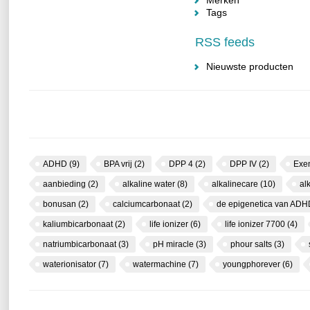
Merken
Tags
RSS feeds
Nieuwste producten
ADHD
(9)
BPA vrij
(2)
DPP 4
(2)
DPP IV
(2)
Exe
aanbieding
(2)
alkaline water
(8)
alkalinecare
(10)
al
bonusan
(2)
calciumcarbonaat
(2)
de epigenetica van AD
kaliumbicarbonaat
(2)
life ionizer
(6)
life ionizer 7700
(4)
natriumbicarbonaat
(3)
pH miracle
(3)
phour salts
(3)
waterionisator
(7)
watermachine
(7)
youngphorever
(6)