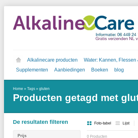
Alkalinecare producten
Water: Kannen, Flessen &
Supplementen
Aanbiedingen
Boeken
blog
Home
»
Tags
»
gluten
Producten getagd met glu
De resultaten filteren
Foto-tabel
Lijst
Prijs
0 Producten