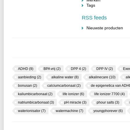
Merken
Tags
RSS feeds
Nieuwste producten
ADHD
(9)
BPA vrij
(2)
DPP 4
(2)
DPP IV
(2)
Exe
aanbieding
(2)
alkaline water
(8)
alkalinecare
(10)
al
bonusan
(2)
calciumcarbonaat
(2)
de epigenetica van AD
kaliumbicarbonaat
(2)
life ionizer
(6)
life ionizer 7700
(4)
natriumbicarbonaat
(3)
pH miracle
(3)
phour salts
(3)
waterionisator
(7)
watermachine
(7)
youngphorever
(6)