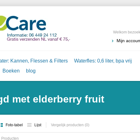
Welkom bezoeke
Mijn accoun
ter: Kannen, Flessen & Filters
Waterfles: 0,6 liter, bpa vrij
Boeken
blog
d met elderberry fruit
Foto-tabel
Lijst
Vergelijk producten (0)
 Producten