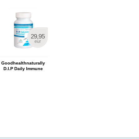
29,95
eur
Goodhealthnaturally
D.I.P Daily Immune
Protection