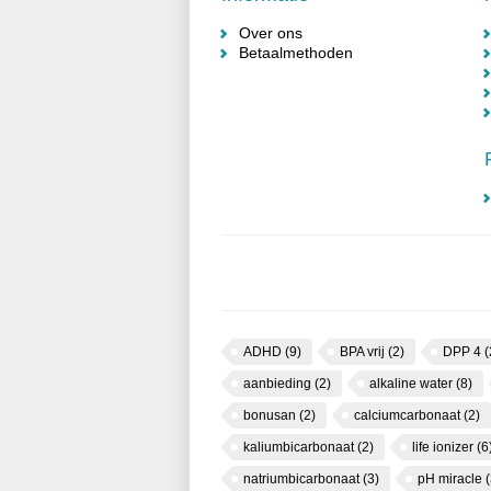
Over ons
Betaalmethoden
ADHD
(9)
BPA vrij
(2)
DPP 4
(
aanbieding
(2)
alkaline water
(8)
bonusan
(2)
calciumcarbonaat
(2)
kaliumbicarbonaat
(2)
life ionizer
(6
natriumbicarbonaat
(3)
pH miracle
(