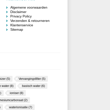
Algemene voorwaarden
Disclaimer
Privacy Policy
Verzenden & retourneren
Klantenservice
Sitemap
nizer
(5)
Vervangingsfilter
(5)
ch water
(8)
basisch water
(6)
)
ioniser
(8)
nesiumcarbonaat
(2)
)
waterionisatie
(7)