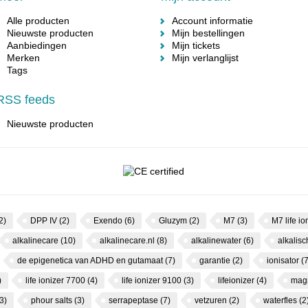
Alle producten
Account informatie
Nieuwste producten
Mijn bestellingen
Aanbiedingen
Mijn tickets
Merken
Mijn verlanglijst
Tags
RSS feeds
Nieuwste producten
2)
DPP IV
(2)
Exendo
(6)
Gluzym
(2)
M7
(3)
M7 life io
alkalinecare
(10)
alkalinecare.nl
(8)
alkalinewater
(6)
alkalis
de epigenetica van ADHD en gutamaat
(7)
garantie
(2)
ionisator
(7
)
life ionizer 7700
(4)
life ionizer 9100
(3)
lifeionizer
(4)
mag
3)
phour salts
(3)
serrapeptase
(7)
vetzuren
(2)
waterfles
(2