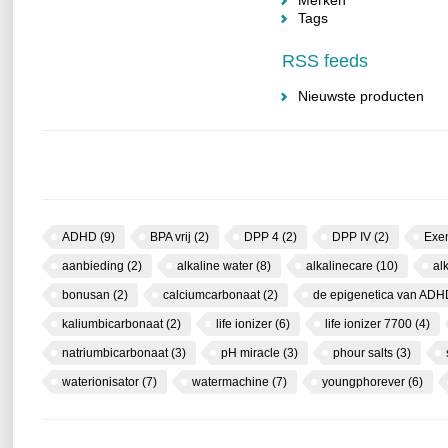
Merken
Tags
RSS feeds
Nieuwste producten
ADHD
(9)
BPA vrij
(2)
DPP 4
(2)
DPP IV
(2)
Exe
aanbieding
(2)
alkaline water
(8)
alkalinecare
(10)
al
bonusan
(2)
calciumcarbonaat
(2)
de epigenetica van AD
kaliumbicarbonaat
(2)
life ionizer
(6)
life ionizer 7700
(4)
natriumbicarbonaat
(3)
pH miracle
(3)
phour salts
(3)
waterionisator
(7)
watermachine
(7)
youngphorever
(6)