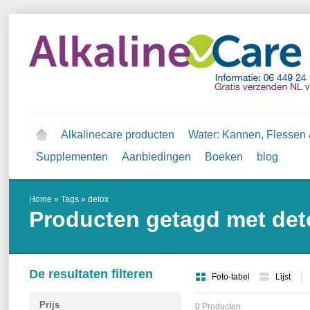
Alkalinecare producten
Water: Kannen, Flessen &
Supplementen
Aanbiedingen
Boeken
blog
Home
»
Tags
»
detox
Producten getagd met det
De resultaten filteren
Foto-tabel
Lijst
Prijs
0 Producten