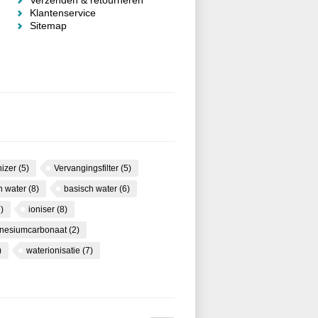
Verzenden & retourneren
Klantenservice
Sitemap
nizer
(5)
Vervangingsfilter
(5)
ch water
(8)
basisch water
(6)
)
ioniser
(8)
nesiumcarbonaat
(2)
)
waterionisatie
(7)