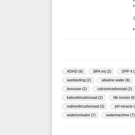
ADHD
(9)
BPA vrij
(2)
DPP 4
(
aanbieding
(2)
alkaline water
(8)
bonusan
(2)
calciumcarbonaat
(2)
kaliumbicarbonaat
(2)
life ionizer
(6
natriumbicarbonaat
(3)
pH miracle
(
waterionisator
(7)
watermachine
(7)