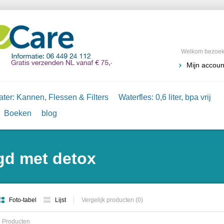
Welkom bezoeke
Mijn accoun
ter: Kannen, Flessen & Filters
Waterfles: 0,6 liter, bpa vrij
Boeken
blog
gd met detox
Foto-tabel
Lijst
Vergelijk producten (0)
 Producten