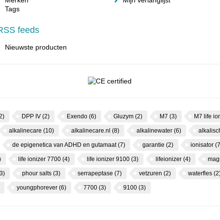
Merken
Mijn verlanglijst
Tags
RSS feeds
Nieuwste producten
2)
DPP IV
(2)
Exendo
(6)
Gluzym
(2)
M7
(3)
M7 life io
alkalinecare
(10)
alkalinecare.nl
(8)
alkalinewater
(6)
alkalis
de epigenetica van ADHD en gutamaat
(7)
garantie
(2)
ionisator
(7
)
life ionizer 7700
(4)
life ionizer 9100
(3)
lifeionizer
(4)
mag
3)
phour salts
(3)
serrapeptase
(7)
vetzuren
(2)
waterfles
(2
youngphorever
(6)
7700
(3)
9100
(3)