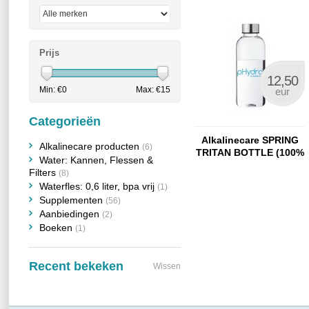
Prijs
12,50
Min: €
0
Max: €
15
eur
Categorieën
Alkalinecare SPRING
Alkalinecare producten
(6)
TRITAN BOTTLE (100%
Water: Kannen, Flessen &
BPA free)
Filters
(8)
Waterfles: 0,6 liter, bpa vrij
(1)
Supplementen
(56)
Aanbiedingen
(2)
Boeken
(1)
Recent bekeken
Wissen