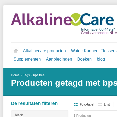
Alkalinecare producten
Water: Kannen, Flessen &
Supplementen
Aanbiedingen
Boeken
blog
Home
»
Tags
»
bps free
Producten getagd met bps
De resultaten filteren
Foto-tabel
Lijst
Merk
1 Producten