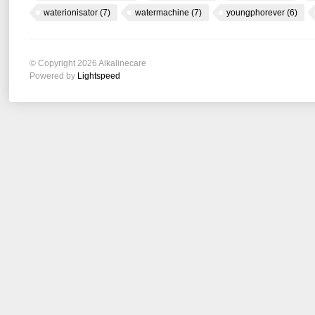
waterionisator
(7)
watermachine
(7)
youngphorever
(6)
© Copyright 2026 Alkalinecare
Powered by
Lightspeed