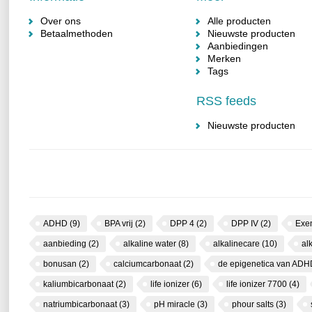
Over ons
Alle producten
Betaalmethoden
Nieuwste producten
Aanbiedingen
Merken
Tags
RSS feeds
Nieuwste producten
ADHD
(9)
BPA vrij
(2)
DPP 4
(2)
DPP IV
(2)
Exe
aanbieding
(2)
alkaline water
(8)
alkalinecare
(10)
al
bonusan
(2)
calciumcarbonaat
(2)
de epigenetica van AD
kaliumbicarbonaat
(2)
life ionizer
(6)
life ionizer 7700
(4)
natriumbicarbonaat
(3)
pH miracle
(3)
phour salts
(3)