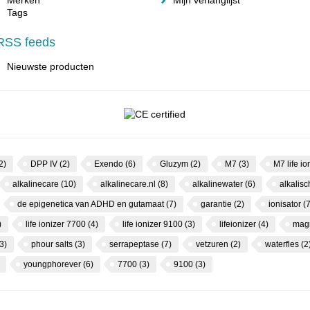
Merken
Mijn verlanglijst
Tags
RSS feeds
Nieuwste producten
2)
DPP IV
(2)
Exendo
(6)
Gluzym
(2)
M7
(3)
M7 life io
alkalinecare
(10)
alkalinecare.nl
(8)
alkalinewater
(6)
alkalis
de epigenetica van ADHD en gutamaat
(7)
garantie
(2)
ionisator
(7
)
life ionizer 7700
(4)
life ionizer 9100
(3)
lifeionizer
(4)
mag
3)
phour salts
(3)
serrapeptase
(7)
vetzuren
(2)
waterfles
(2
youngphorever
(6)
7700
(3)
9100
(3)