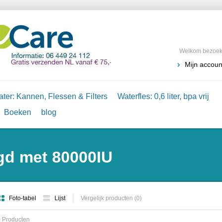
Welkom bezoeke
Mijn accoun
ter: Kannen, Flessen & Filters
Waterfles: 0,6 liter, bpa vrij
Boeken
blog
gd met 80000IU
Foto-tabel
Lijst
Vergelijk producten (0)
 Producten