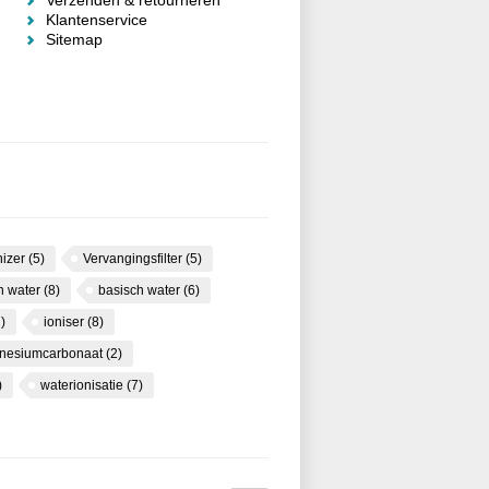
Verzenden & retourneren
Klantenservice
Sitemap
nizer
(5)
Vervangingsfilter
(5)
ch water
(8)
basisch water
(6)
)
ioniser
(8)
nesiumcarbonaat
(2)
)
waterionisatie
(7)