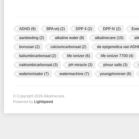
ADHD
(9)
BPA vrij
(2)
DPP 4
(2)
DPP IV
(2)
Exe
aanbieding
(2)
alkaline water
(8)
alkalinecare
(10)
al
bonusan
(2)
calciumcarbonaat
(2)
de epigenetica van AD
kaliumbicarbonaat
(2)
life ionizer
(6)
life ionizer 7700
(4)
natriumbicarbonaat
(3)
pH miracle
(3)
phour salts
(3)
waterionisator
(7)
watermachine
(7)
youngphorever
(6)
© Copyright 2026 Alkalinecare
Powered by
Lightspeed