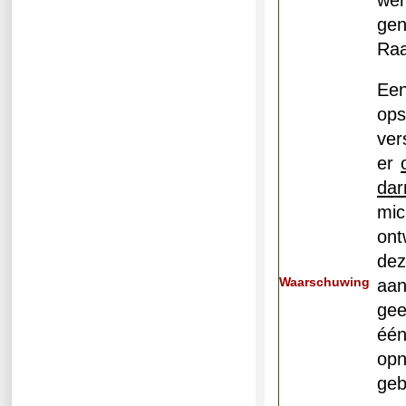
ge
Raa
Een
ops
ver
er
dar
mic
ont
de
Waarschuwing
aan
gee
één
opn
geb