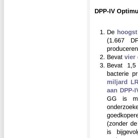
DPP-IV Optim
De
hoogst
(1.667 D
produceren
Bevat
vier
Bevat 1,5
bacterie 
miljard L
aan DPP-I
GG is maa
onderzoek
goedkopere
(zonder de
is bijgev