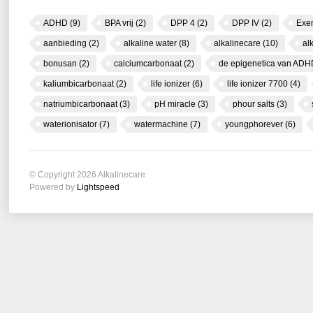
ADHD
(9)
BPA vrij
(2)
DPP 4
(2)
DPP IV
(2)
Exe
aanbieding
(2)
alkaline water
(8)
alkalinecare
(10)
al
bonusan
(2)
calciumcarbonaat
(2)
de epigenetica van AD
kaliumbicarbonaat
(2)
life ionizer
(6)
life ionizer 7700
(4)
natriumbicarbonaat
(3)
pH miracle
(3)
phour salts
(3)
waterionisator
(7)
watermachine
(7)
youngphorever
(6)
© Copyright 2026 Alkalinecare
Powered by
Lightspeed