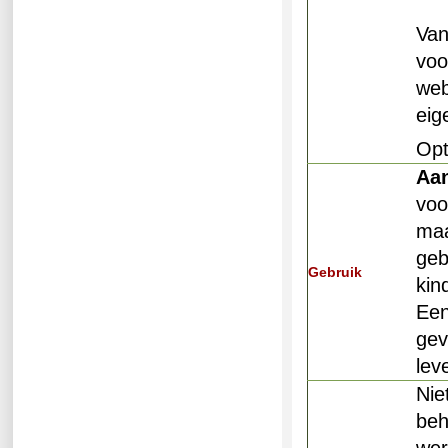
Va
voo
we
ei
Op
Aan
voo
maa
geb
Gebruik
kin
Een
gev
lev
Nie
beh
wer