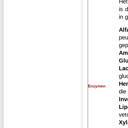
Het
is 
in 
Alf
peu
gep
Am
Gl
La
glu
He
Enzymen
die
Inv
Li
vet
Xy