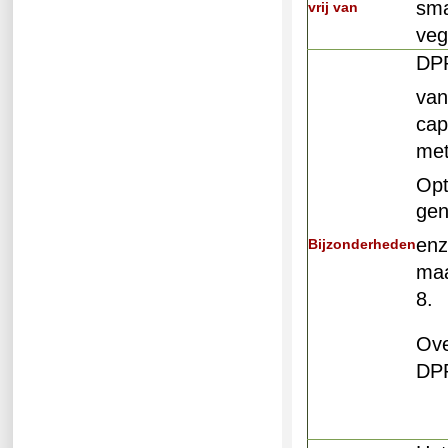
sma
vrij van
veg
DPP
va
cap
met
Op
g
en
Bijzonderheden
maa
8.
Ove
DPP