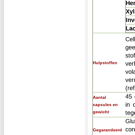
Hem
Xy
Inv
La
Cel
gee
sto
ver
Hulpstoffen
vol
ver
(
ref
45 
Aantal
in 
capsules en
gewicht
teg
Glu
co
Gegarandeerd