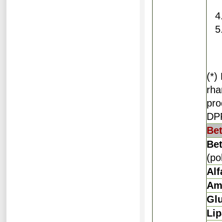
(*)
rha
pro
DP
Be
Bet
(po
Alf
Am
Gl
Li