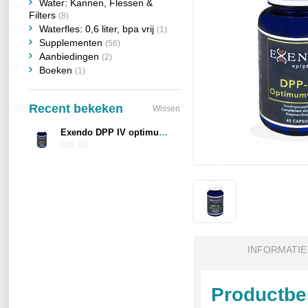
Water: Kannen, Flessen &
Filters
(8)
Waterfles: 0,6 liter, bpa vrij
(1)
Supplementen
(56)
Aanbiedingen
(2)
Boeken
(1)
Recent bekeken
Wissen
Exendo DPP IV optimum gold
€49,50
INFORMATIE
Productbe