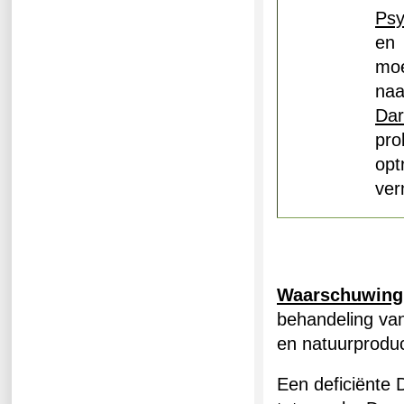
Psy
en 
moe
naa
Dar
pr
opt
ver
Waarschuwing
behandeling van
en natuurproduc
Een deficiënte 