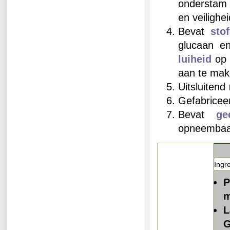
onderstam 
en veilighei
Bevat
sto
glucaan en
luiheid
op 
aan te mak
Uitsluitend
Gefabricee
Bevat
ge
opneembaar
Ingr
P
m
L
G