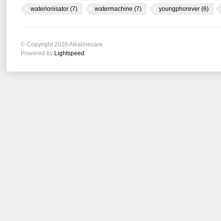
waterionisator
(7)
watermachine
(7)
youngphorever
(6)
© Copyright 2026 Alkalinecare
Powered by
Lightspeed