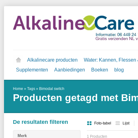
Alkalinecare producten
Water: Kannen, Flessen &
Supplementen
Aanbiedingen
Boeken
blog
Home
»
Tags
»
Bimodal switch
Producten getagd met Bim
De resultaten filteren
Foto-tabel
Lijst
Merk
1 Producten