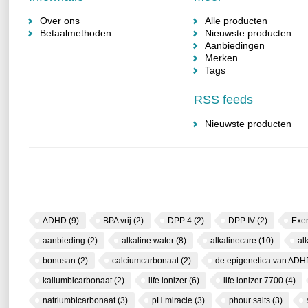
Over ons
Alle producten
Betaalmethoden
Nieuwste producten
Aanbiedingen
Merken
Tags
RSS feeds
Nieuwste producten
ADHD
(9)
BPA vrij
(2)
DPP 4
(2)
DPP IV
(2)
Exe
aanbieding
(2)
alkaline water
(8)
alkalinecare
(10)
al
bonusan
(2)
calciumcarbonaat
(2)
de epigenetica van AD
kaliumbicarbonaat
(2)
life ionizer
(6)
life ionizer 7700
(4)
natriumbicarbonaat
(3)
pH miracle
(3)
phour salts
(3)