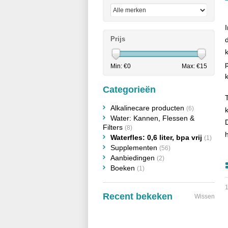
Prijs
Min: €
0
Max: €
15
k
Categorieën
Alkalinecare producten
(6)
Water: Kannen, Flessen &
Filters
(8)
Waterfles: 0,6 liter, bpa vrij
(1)
Supplementen
(56)
Aanbiedingen
(2)
Boeken
(1)
1
Recent bekeken
Wissen