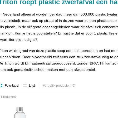
Triton roept plastic zwerfafval een ha
In Nederland alleen al worden per dag meer dan 500.000 plastic (wate
de vuilnisbelt, maar ook op straat of in de zee waar ze een plastic soep 
kilo plastic. In de vijf grote oceaangebieden waar dit afval zich concentr
plankton. Kun je het je voorstellen? En wist je dat er voor 1 plastic fles
wart liter olie nodig is?
Triton wil de groei van deze plastic soep een halt toeroepen en laat men
kunnen doen. Door bijvoorbeeld zelf eens een stuk zwerfafval weg te goo
De Triton wordt klimaatneutraal geproduceerd, zonder BPA*. Hij kan zo d
hem ook gemakkelijk schoonmaken met een afwasborstel.
Foto-tabel
Lijst
Vergelijk producten (0)
 Producten