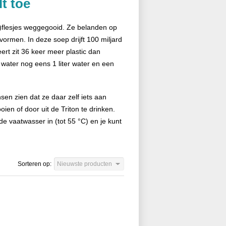
lt toe
r)flesjes weggegooid. Ze belanden op
vormen. In deze soep drijft 100 miljard
eert zit 36 keer meer plastic dan
je water nog eens 1 liter water en een
sen zien dat ze daar zelf iets aan
ien of door uit de Triton te drinken.
e vaatwasser in (tot 55 °C) en je kunt
Sorteren op:
Nieuwste producten