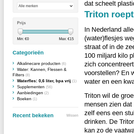
dat scheelt plasti
Triton roept
Prijs
In Nederland all
(water)flesjes w
Min: €
0
Max: €
15
straat of in de z
Categorieën
100 miljard kilo p
zich concentreert
Alkalinecare producten
(6)
Water: Kannen, Flessen &
voorstellen? En wi
Filters
(8)
water en een kwart
Waterfles: 0,6 liter, bpa vrij
(1)
Supplementen
(56)
Aanbiedingen
(2)
Triton wil de gro
Boeken
(1)
mensen zien dat 
zelf eens een stu
Recent bekeken
Wissen
drinken. De Trit
kan zo de vaatwa