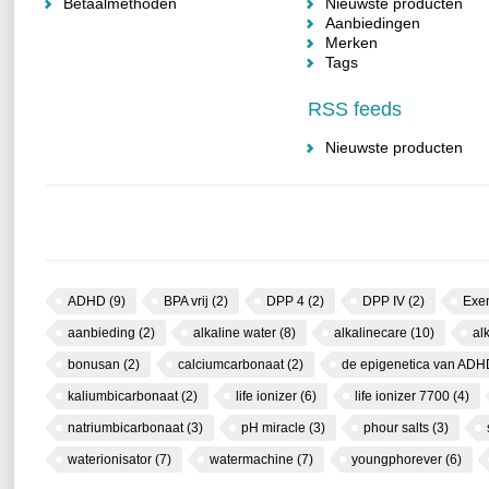
Betaalmethoden
Nieuwste producten
Aanbiedingen
Merken
Tags
RSS feeds
Nieuwste producten
ADHD
(9)
BPA vrij
(2)
DPP 4
(2)
DPP IV
(2)
Exe
aanbieding
(2)
alkaline water
(8)
alkalinecare
(10)
al
bonusan
(2)
calciumcarbonaat
(2)
de epigenetica van AD
kaliumbicarbonaat
(2)
life ionizer
(6)
life ionizer 7700
(4)
natriumbicarbonaat
(3)
pH miracle
(3)
phour salts
(3)
waterionisator
(7)
watermachine
(7)
youngphorever
(6)