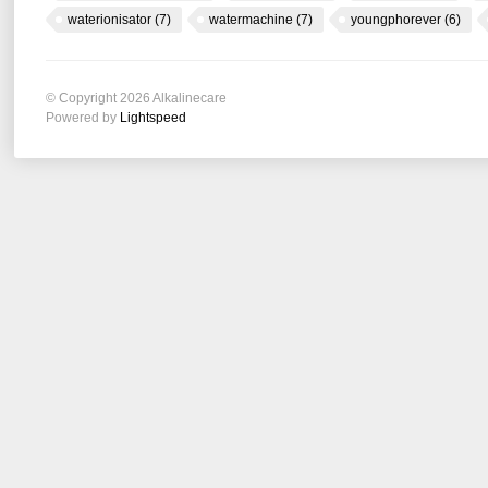
waterionisator
(7)
watermachine
(7)
youngphorever
(6)
© Copyright 2026 Alkalinecare
Powered by
Lightspeed