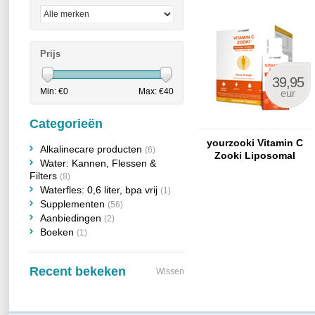
Prijs
39,95
Min: €
0
Max: €
40
eur
Categorieën
yourzooki Vitamin C
Alkalinecare producten
(6)
Zooki Liposomal
Water: Kannen, Flessen &
Vitamin C Citrus
Filters
(8)
Orange 30 sachets
Waterfles: 0,6 liter, bpa vrij
(1)
Supplementen
(56)
Aanbiedingen
(2)
Boeken
(1)
Recent bekeken
Wissen