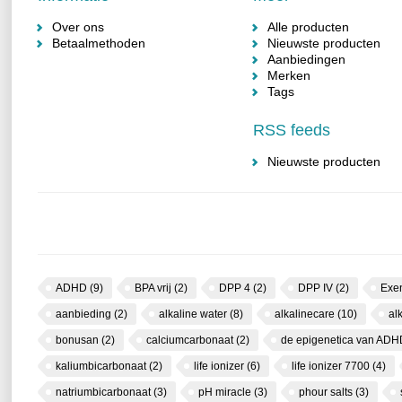
Over ons
Alle producten
Betaalmethoden
Nieuwste producten
Aanbiedingen
Merken
Tags
RSS feeds
Nieuwste producten
ADHD
(9)
BPA vrij
(2)
DPP 4
(2)
DPP IV
(2)
Exe
aanbieding
(2)
alkaline water
(8)
alkalinecare
(10)
al
bonusan
(2)
calciumcarbonaat
(2)
de epigenetica van AD
kaliumbicarbonaat
(2)
life ionizer
(6)
life ionizer 7700
(4)
natriumbicarbonaat
(3)
pH miracle
(3)
phour salts
(3)