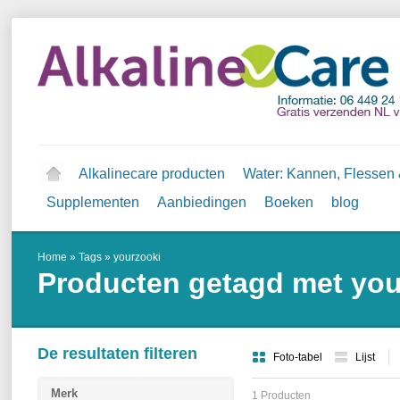
Alkalinecare producten
Water: Kannen, Flessen &
Supplementen
Aanbiedingen
Boeken
blog
Home
»
Tags
»
yourzooki
Producten getagd met you
De resultaten filteren
Foto-tabel
Lijst
Merk
1 Producten