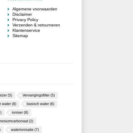
Algemene voorwaarden
Disclaimer
Privacy Policy
Verzenden & retourneren
Klantenservice
Sitemap
nizer
(5)
Vervangingsfilter
(5)
ch water
(8)
basisch water
(6)
)
ioniser
(8)
nesiumcarbonaat
(2)
)
waterionisatie
(7)