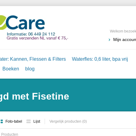
Welkom bezoeke
Mijn accoun
ter: Kannen, Flessen & Filters
Waterfles: 0,6 liter, bpa vrij
Boeken
blog
d met Fisetine
Foto-tabel
Lijst
Vergelijk producten (0)
 Producten