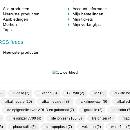
Alle producten
Account informatie
Nieuwste producten
Mijn bestellingen
Aanbiedingen
Mijn tickets
Merken
Mijn verlanglijst
Tags
RSS feeds
Nieuwste producten
2)
DPP IV
(2)
Exendo
(6)
Gluzym
(2)
M7
(3)
M7 life io
alkalinecare
(10)
alkalinecare.nl
(8)
alkalinewater
(6)
alkalis
de epigenetica van ADHD en gutamaat
(7)
garantie
(2)
ionisator
(7
)
life ionizer 7700
(4)
life ionizer 9100
(3)
lifeionizer
(4)
mag
3)
phour salts
(3)
serrapeptase
(7)
vetzuren
(2)
waterfles
(2