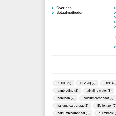
Over ons
Betaalmethoden
ADHD
(9)
BPA vrij
(2)
DPP 4
(
aanbieding
(2)
alkaline water
(8)
bonusan
(2)
calciumcarbonaat
(2)
kaliumbicarbonaat
(2)
life ionizer
(6
natriumbicarbonaat
(3)
pH miracle
(