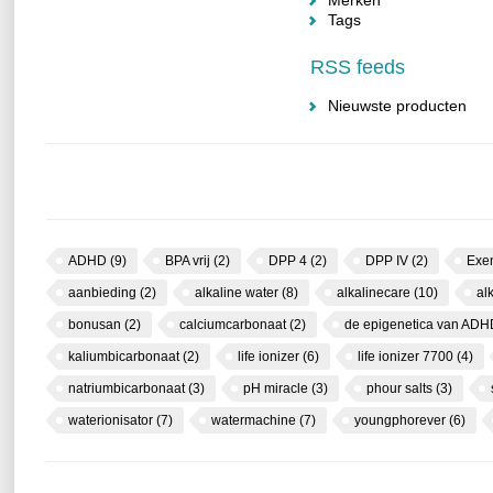
Merken
Tags
RSS feeds
Nieuwste producten
ADHD
(9)
BPA vrij
(2)
DPP 4
(2)
DPP IV
(2)
Exe
aanbieding
(2)
alkaline water
(8)
alkalinecare
(10)
al
bonusan
(2)
calciumcarbonaat
(2)
de epigenetica van AD
kaliumbicarbonaat
(2)
life ionizer
(6)
life ionizer 7700
(4)
natriumbicarbonaat
(3)
pH miracle
(3)
phour salts
(3)
waterionisator
(7)
watermachine
(7)
youngphorever
(6)