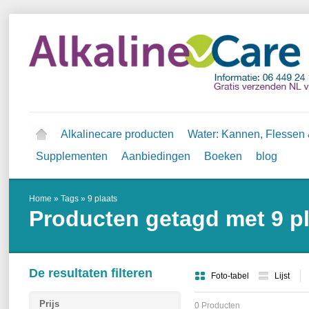
Alkalinecare producten
Water: Kannen, Flessen &
Supplementen
Aanbiedingen
Boeken
blog
Home
»
Tags
»
9 plaats
Producten getagd met 9 p
De resultaten filteren
Foto-tabel
Lijst
Prijs
0 Producten